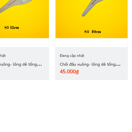
hật
Đang cập nhật
vuông- lông dê tổng
Chổi đầu vuông- lông dê tổng
45.000₫
 (12cm)
hợp - S4'' (10cm)