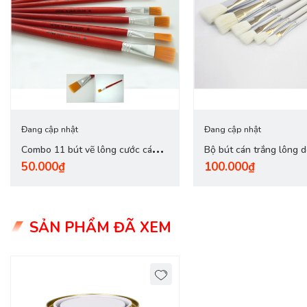
Đang cập nhật
Đang cập nhật
Combo 11 bút vẽ lông cước cán
Bộ bút cán trắng lông 
50.000₫
100.000₫
đỏ
bằng (6 cái)
SẢN PHẨM ĐÃ XEM