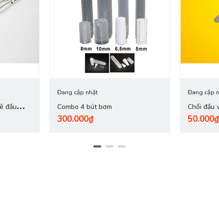
Đang cập nhật
Đang cập n
dê đầu
Combo 4 bút bơm
Chổi đầu 
300.000₫
50.000₫
hợp - S5''