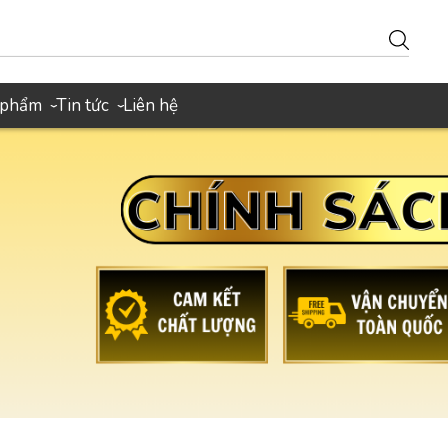
 phẩm
Tin tức
Liên hệ
›
›