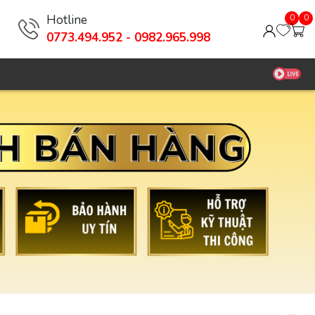
Hotline
0
0
0773.494.952 - 0982.965.998