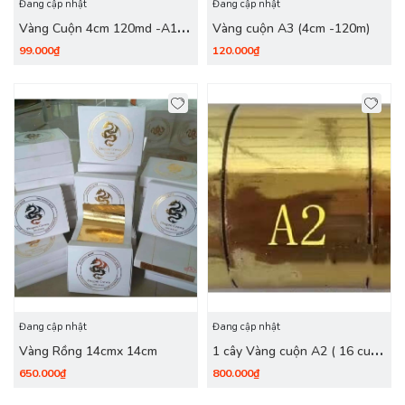
Đang cập nhật
Đang cập nhật
Vàng Cuộn 4cm 120md -A1 (
Vàng cuộn A3 (4cm -120m)
đã tuốt)
99.000₫
120.000₫
Đang cập nhật
Đang cập nhật
Vàng Rồng 14cmx 14cm
1 cây Vàng cuộn A2 ( 16 cuộn
4cm / cây)- JinAnLi
650.000₫
800.000₫