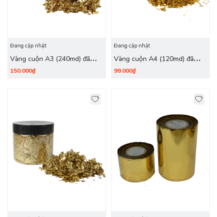
Đang cập nhật
Đang cập nhật
Vàng cuộn A3 (240md) đã
Vàng cuộn A4 (120md) đã
tuốt
tuốt
150.000₫
99.000₫