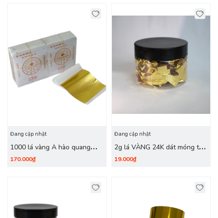
Đang cập nhật
Đang cập nhật
1000 lá vàng A hào quang
2g lá VÀNG 24K dát móng tay,
giòn (A2)
slame, trang trí quà tặng,
170.000₫
19.000₫
giáng sinh