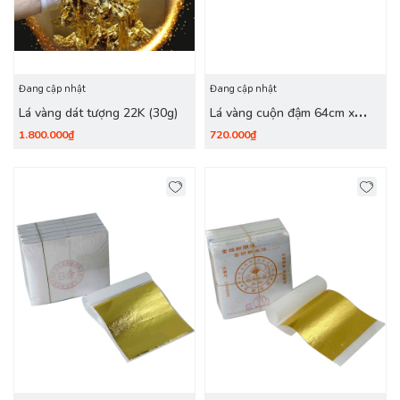
Đang cập nhật
Đang cập nhật
Lá vàng dát tượng 22K (30g)
Lá vàng cuộn đậm 64cm x
120m (黄金) 406-2
1.800.000₫
720.000₫