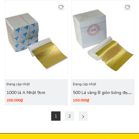
Đang cập nhật
Đang cập nhật
1000 lá A Nhật 9cm
500 Lá vàng B giòn bóng đẹp
(9x9cm)
200.000₫
150.000₫
1
2