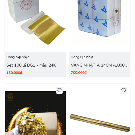
Đang cập nhật
Đang cập nhật
Set 100 lá BG1 - màu 24K
VÀNG NHẬT A 14CM -1000
LÁ QUỲ ĐÔI
150.000₫
700.000₫