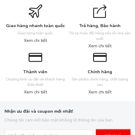
Giao hàng nhanh toàn quốc
Trả hàng, Bảo hành
Giao hàng toàn quốc
Trả lại hoặc đổi hàng nếu lỗi nhà sản
xuất
Xem chi tiết
Xem chi tiết
Thành viên
Chính hãng
Chương trình ưu đãi với khách hàng
Sản phẩm chính hãng, chất lượng
thân thiết
cao
Xem chi tiết
Xem chi tiết
Nhận ưu đãi và coupon mới nhất!
Chúng tôi cam kết bảo mật không lộ thông tin của bạn.