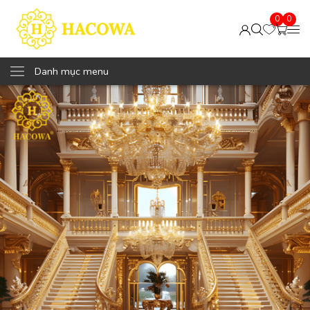
0
0
Danh mục menu