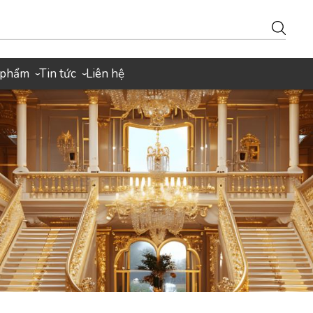
 phẩm
Tin tức
Liên hệ
›
›