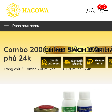
0
0
Danh mục menu
Combo 200ml keo 3H + 170ml
phủ 24k
Trang chủ
Combo 200ml keo 3H + 170ml phủ 24k