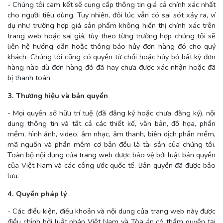
- Chúng tôi cam kết sẽ cung cấp thông tin giá cả chính xác nhất
cho người tiêu dùng. Tuy nhiên, đôi lúc vẫn có sai sót xảy ra, ví
dụ như trường hợp giá sản phẩm không hiển thị chính xác trên
trang web hoặc sai giá, tùy theo từng trường hợp chúng tôi sẽ
liên hệ hướng dẫn hoặc thông báo hủy đơn hàng đó cho quý
khách. Chúng tôi cũng có quyền từ chối hoặc hủy bỏ bất kỳ đơn
hàng nào dù đơn hàng đó đã hay chưa được xác nhận hoặc đã
bị thanh toán.
3. Thương hiệu và bản quyền
- Mọi quyền sở hữu trí tuệ (đã đăng ký hoặc chưa đăng ký), nội
dung thông tin và tất cả các thiết kế, văn bản, đồ họa, phần
mềm, hình ảnh, video, âm nhạc, âm thanh, biên dịch phần mềm,
mã nguồn và phần mềm cơ bản đều là tài sản của chúng tôi.
Toàn bộ nội dung của trang web được bảo vệ bởi luật bản quyền
của Việt Nam và các công ước quốc tế. Bản quyền đã được bảo
lưu.
4. Quyền pháp lý
- Các điều kiện, điều khoản và nội dung của trang web này được
điều chỉnh bởi luật pháp Việt Nam và Tòa án có thẩm quyền tại