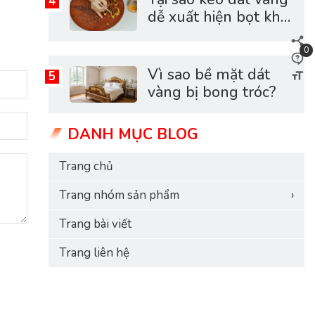
dễ xuất hiện bọt khí?
Nguyên nhân và
cách khắc phục hiệu
0
quả
Vì sao bề mặt dát
vàng bị bong tróc?
DANH MỤC BLOG
Trang chủ
Trang nhóm sản phẩm
›
Trang bài viết
Trang liên hệ