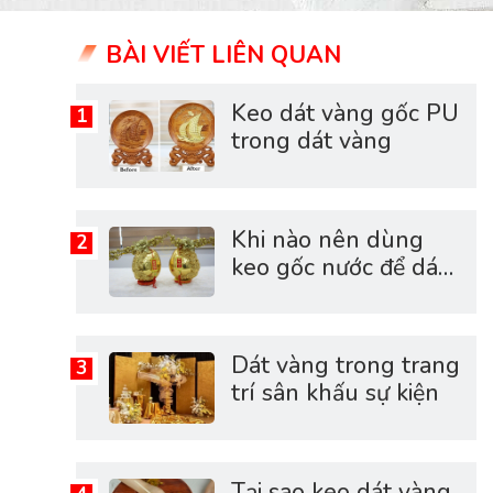
BÀI VIẾT LIÊN QUAN
Keo dát vàng gốc PU
trong dát vàng
Khi nào nên dùng
keo gốc nước để dát
vàng?
Dát vàng trong trang
trí sân khấu sự kiện
Tại sao keo dát vàng