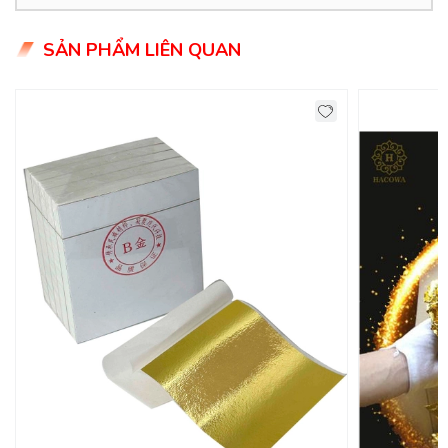
- Không bị ô xy hóa khi sử dụng kèm keo dát vàng
Hacowa và tinh chất bảo vệ lá vàng Hacowa
SẢN PHẨM LIÊN QUAN
- Dễ thi công
- Trang trí được trên hầu hết các chất liệu như: gỗ, nhựa,
kim loại, composite, thạch cao...
Các bước dát vàng:
Bước 1
:
Vệ sinh bề mặt vật cần dát vàng
Bước 2
: Phủ 1 lớp keo lên các điểm cần dát vàng
Bước 3
: Đặt các lá vàng lên các vị trí đã quét keo và dùng
chổi dập vàng để lá vàng bám dính chặt vào keo. Dùng
chổi dặm vàng rồi xoay chổi theo chiều kim đồng hồ cho lá
vàng được bóng đẹp. Có thể dùng bông/khăn xô mềm xoa
lên bề mặt vàng vừa dát cho vàng thêm bóng.
Bước 4
: Vệ sinh những điểm vừa dược dát vàng, sử dụng
các dụng cụ sau: cọ, súng xịt hơi, dầu lửa, tăm
Bước 5
: Phun/quét phủ bảo vệ lớp dát vàng