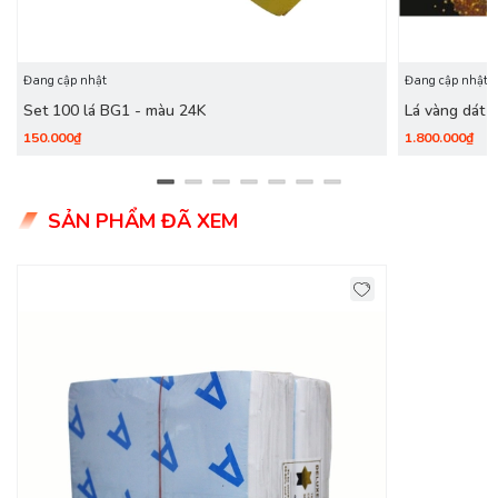
Thông số lá vàng
Kích thước lá vàng
: 14x14 cm
Đang cập nhật
Đang cập nhật
Đóng gói
: 1000 lá (500 lá/quỳ - 2 quỳ/gói)
Set 100 lá BG1 - màu 24K
Lá vàng dát 
150.000₫
1.800.000₫
SẢN PHẨM ĐÃ XEM