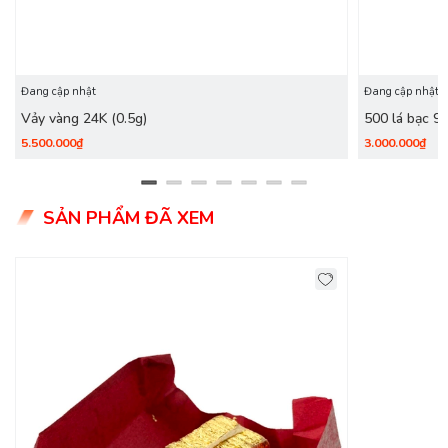
Đang cập nhật
Đang cập nhật
Vảy vàng 24K (0.5g)
500 lá bạc 9
5.500.000₫
3.000.000₫
SẢN PHẨM ĐÃ XEM