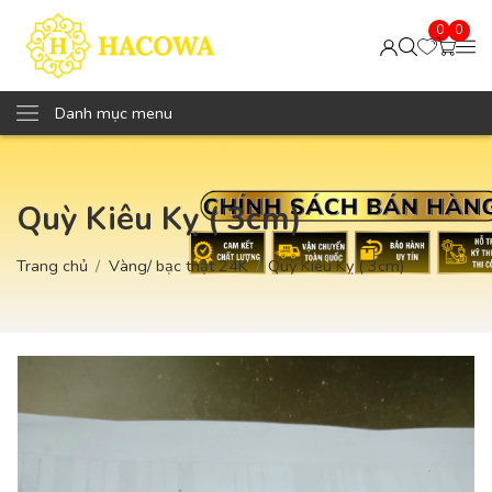
0
0
Danh mục menu
Quỳ Kiêu Kỵ ( 3cm)
Trang chủ
Vàng/ bạc thật 24K
Quỳ Kiêu Kỵ ( 3cm)