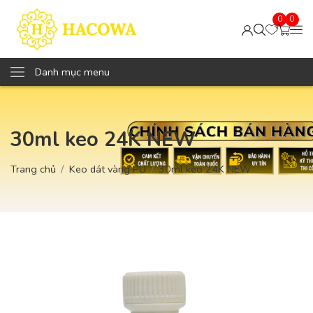
0
0
Danh mục menu
30ml keo 24K NEW
Trang chủ
Keo dát vàng PU
30ml keo 24K NEW