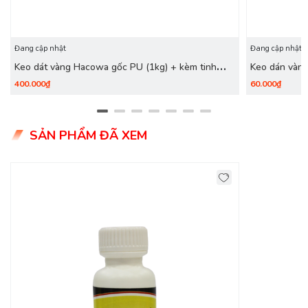
Đang cập nhật
Đang cập nhật
Keo dát vàng Hacowa gốc PU (1kg) + kèm tinh
Keo dán vàn
màu pha keo
400.000₫
60.000₫
SẢN PHẨM ĐÃ XEM