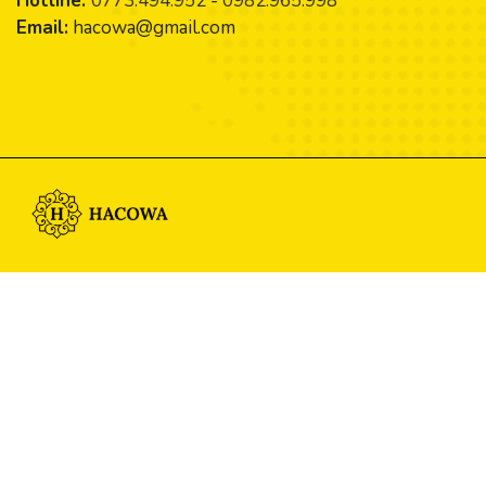
Hotline:
0773.494.952
-
0982.965.998
Email:
hacowa@gmail.com