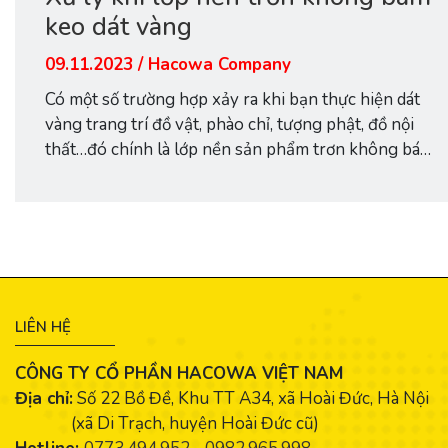
keo dát vàng
09.11.2023 / Hacowa Company
Có một số trường hợp xảy ra khi bạn thực hiện dát
vàng trang trí đồ vật, phào chỉ, tượng phật, đồ nội
thất…đó chính là lớp nền sản phẩm trơn không bám
keo dát vàng. Dát vàng ngày càng trở nên trong
cuộc sống hiện nay. Người ta có thể ứng dụng dát
vàng phong...
LIÊN HỆ
CÔNG TY CỔ PHẦN HACOWA VIỆT NAM
Địa chỉ:
Số 22 Bồ Đề, Khu TT A34, xã Hoài Đức, Hà Nội
(xã Di Trạch, huyện Hoài Đức cũ)