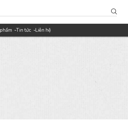
 phẩm
Tin tức
Liên hệ
›
›