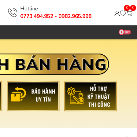
Hotline
0
0
0773.494.952 - 0982.965.998