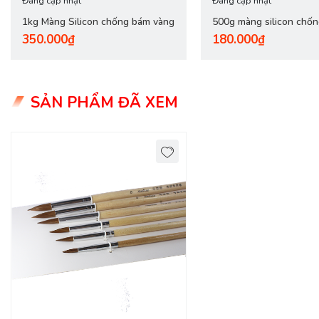
Đang cập nhật
Đang cập nhật
1kg Màng Silicon chống bám vàng
500g màng silicon chố
350.000₫
180.000₫
dính vàng
SẢN PHẨM ĐÃ XEM