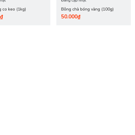
hật
Đang cập nhật
 co keo (1kg)
Bông chà bóng vàng (100g)
0₫
50.000₫