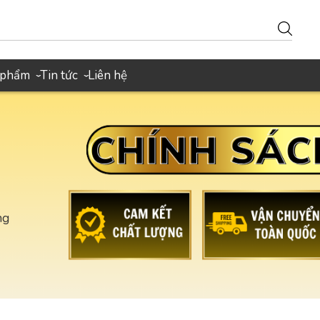
 phẩm
Tin tức
Liên hệ
›
›
ng