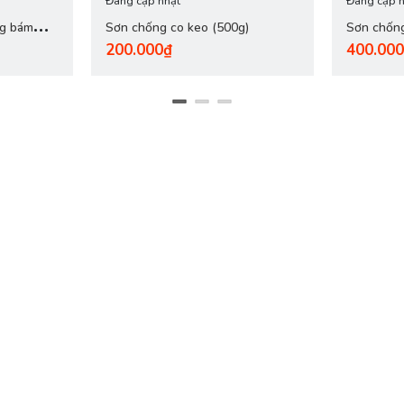
Đang cập nhật
Đang cập n
ng bám
Sơn chống co keo (500g)
Sơn chống
200.000₫
400.00