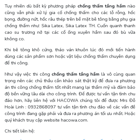
Tuy nhiên dù bất kỳ phương pháp
chống thấm tầng hầm
nào
cũng vẫn phải xử lý gia cố chống thấm cho các lỗ rỗng, hốc
bọng, đường nứt, hốc râu thép trên bề mặt bê tông bằng phụ gia
chống thấm như: Sika Latex, Sika Latex TH. Cuốn quanh thanh
cao su trương nở tại các cổ ống xuyên hầm sau đó bù vữa
không co.
Khi bê tông khô cứng, tháo ván khuôn lúc đó mới tiến hành
dùng các sản phẩm sơn hoặc vật liệu chống thấm chuyên dụng
để thi công.
Như vậy việc thi công
chống thấm tầng hầm
là vô cùng quan
trọng nên các chủ thầu cần khảo sát thật kỹ để đưa ra phương
án thi công chống thấm tốt nhất mang lại thẩm mỹ và đảm bảo
độ bền vững lâu dài cho công trình. Để được tư vấn tận tình chu
đáo hơn, hãy liên hệ với HACOWA chúng tôi để được Mrs Đỗ
Hoài Linh : 0932868097 tư vấn tận tình chu đáo về các vấn đề
công trình đang gặp phải và đưa ra phương án tối ưu nhất. Hoặc
quý khách truy cập website hacowa.com.
Chi tiết liên hệ: