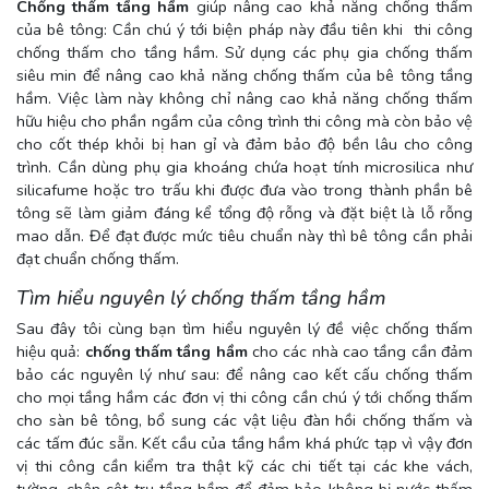
Chống thấm tầng hầm
giúp nâng cao khả năng chống thấm
của bê tông: Cần chú ý tới biện pháp này đầu tiên khi thi công
chống thấm cho tầng hầm. Sử dụng các phụ gia chống thấm
siêu min để nâng cao khả năng chống thấm của bê tông tầng
hầm. Việc làm này không chỉ nâng cao khả năng chống thấm
hữu hiệu cho phần ngầm của công trình thi công mà còn bảo vệ
cho cốt thép khỏi bị han gỉ và đảm bảo độ bền lâu cho công
trình. Cần dùng phụ gia khoáng chứa hoạt tính microsilica như
silicafume hoặc tro trấu khi được đưa vào trong thành phần bê
tông sẽ làm giảm đáng kể tổng độ rỗng và đặt biệt là lỗ rỗng
mao dẫn. Để đạt được mức tiêu chuẩn này thì bê tông cần phải
đạt chuẩn chống thấm.
Tìm hiểu nguyên lý chống thấm tầng hầm
Sau đây tôi cùng bạn tìm hiểu nguyên lý đề việc chống thấm
hiệu quả:
chống thấm tầng hầm
cho các nhà cao tầng cần đảm
bảo các nguyên lý như sau: để nâng cao kết cấu chống thấm
cho mọi tầng hầm các đơn vị thi công cần chú ý tới chống thấm
cho sàn bê tông, bổ sung các vật liệu đàn hồi chống thấm và
các tấm đúc sẵn. Kết cầu của tầng hầm khá phức tạp vì vậy đơn
vị thi công cần kiểm tra thật kỹ các chi tiết tại các khe vách,