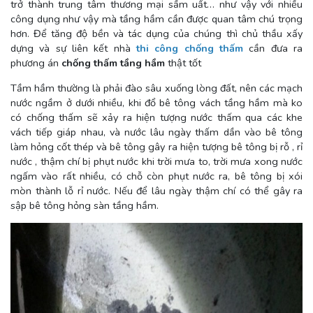
trở thành trung tâm thương mại sầm uất… như vậy với nhiều
công dụng như vậy mà tầng hầm cần được quan tâm chú trọng
hơn. Để tăng độ bền và tác dụng của chúng thì chủ thầu xấy
dựng và sự liên kết nhà
thi công chống thấm
cần đưa ra
phương án
chống thấm tầng hầm
thật tốt
Tầm hầm thường là phải đào sâu xuống lòng đất, nên các mạch
nước ngầm ở dưới nhiều, khi đổ bê tông vách tầng hầm mà ko
có chống thấm sẽ xảy ra hiện tượng nước thấm qua các khe
vách tiếp giáp nhau, và nước lâu ngày thấm dần vào bê tông
làm hỏng cốt thép và bê tông gây ra hiện tượng bê tông bị rỗ , rỉ
nước , thậm chí bị phụt nước khi trời mưa to, trời mưa xong nước
ngấm vào rất nhiều, có chỗ còn phụt nước ra, bê tông bị xói
mòn thành lỗ rỉ nước. Nếu để lâu ngày thậm chí có thể gây ra
sập bê tông hỏng sàn tầng hầm.