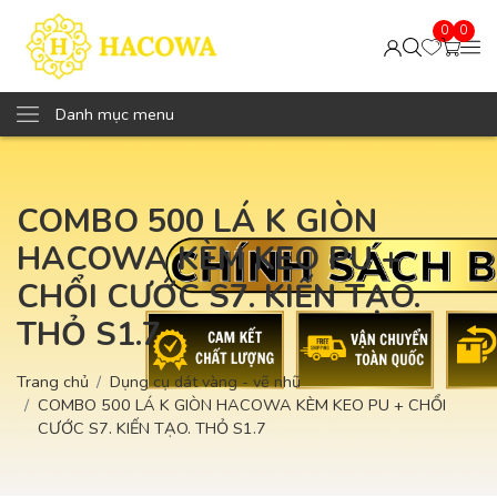
0
0
Danh mục menu
COMBO 500 LÁ K GIÒN
HACOWA KÈM KEO PU +
CHỔI CƯỚC S7. KIẾN TẠO.
THỎ S1.7
Trang chủ
Dụng cụ dát vàng - vẽ nhũ
COMBO 500 LÁ K GIÒN HACOWA KÈM KEO PU + CHỔI
CƯỚC S7. KIẾN TẠO. THỎ S1.7