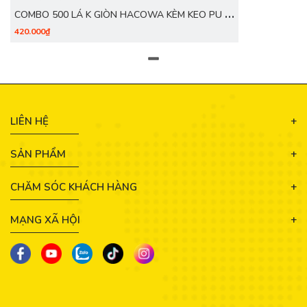
COMBO 500 LÁ K GIÒN HACOWA KÈM KEO PU +
CHỔI CƯỚC S7. KIẾN TẠO. THỎ S1.7
420.000₫
LIÊN HỆ
SẢN PHẨM
CHĂM SÓC KHÁCH HÀNG
MẠNG XÃ HỘI