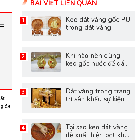
BÀI VIẾT LIÊN QUAN
Keo dát vàng gốc PU
trong dát vàng
Khi nào nên dùng
keo gốc nước để dát
vàng?
Dát vàng trong trang
trí sân khấu sự kiện
ất.
ng đại
Tại sao keo dát vàng
dễ xuất hiện bọt khí?