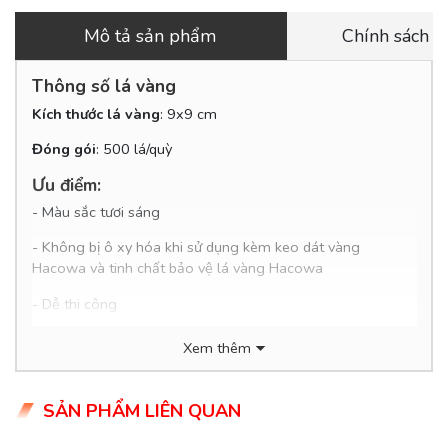
Mô tả sản phẩm
Chính sách 
Thông số lá vàng
Kích thước lá vàng
: 9x9 cm
Đóng gói
: 500 lá/quỳ
Ưu điểm:
- Màu sắc tươi sáng
- Không bị ô xy hóa khi sử dụng kèm keo dát vàng
Hacowa và tinh chất bảo vệ lá vàng Hacowa
- Dễ thi công
- Trang trí được trên hầu hết các chất liệu như: gỗ, nhựa,
Xem thêm
kim loại, composite, thạch cao...
Các bước dát vàng:
SẢN PHẨM LIÊN QUAN
Bước 1
:
Vệ sinh bề mặt vật cần dát vàng