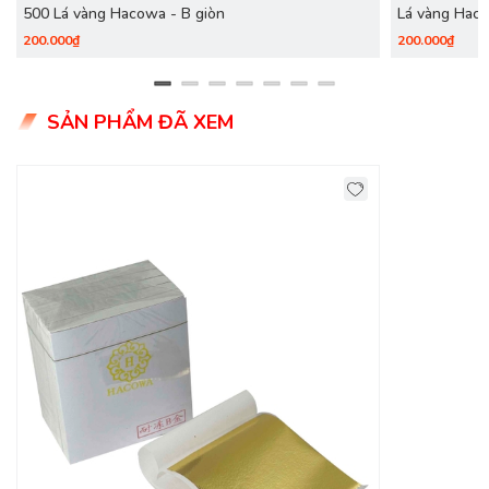
500 Lá vàng Hacowa - B giòn
Lá vàng Haco
200.000₫
200.000₫
SẢN PHẨM ĐÃ XEM