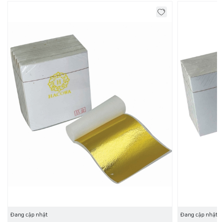
Bước 2
: Phủ 1 lớp keo lên các điểm cần dát vàng
Bước 3
: Đặt các lá vàng lên các vị trí đã quét keo và dùng
chổi dập vàng để lá vàng bám dính chặt vào keo. Dùng
chổi dặm vàng rồi xoay chổi theo chiều kim đồng hồ cho lá
vàng được bóng đẹp. Có thể dùng bông/khăn xô mềm xoa
lên bề mặt vàng vừa dát cho vàng thêm bóng.
Bước 4
: Vệ sinh những điểm vừa được dát vàng, sử dụng
các dụng cụ sau: cọ, súng xịt hơi, tăm...
Bước 5
: Phun/quét phủ bảo vệ lớp dát vàng
Đang cập nhật
Đang cập nhật