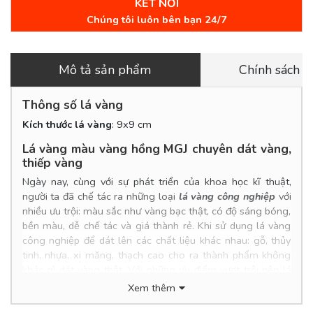
KẾT NỐI
Chúng tôi luôn bên bạn 24/7
Mô tả sản phẩm
Chính sách 
Thông số lá vàng
Kích thước lá vàng
: 9x9 cm
Lá vàng màu vàng hồng MGJ chuyên dát vàng,
thiếp vàng
Ngày nay, cùng với sự phát triển của khoa học kĩ thuật,
người ta đã chế tác ra những loại
lá vàng công nghiệp
với
nhiều ưu trội: màu sắc như vàng bạc thật, có độ sáng bóng,
bền màu, dễ chế tác và giá thành rẻ. Khi sử dụng lá vàng
công nghiệp để dát lên các chất liệu khác nhau: gỗ, thủy
tinh, nhựa, xi măng, thạch cao cho ra thành phẩm không
khác gì dát vàng thật. Với những ưu điểm vượt trội nên lá
vàng công nghiệp ngày càng được sử dụng rộng rãi trong
Xem thêm
ngành trang trí nội thất.