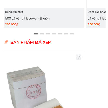
các dụng cụ sau: cọ, súng xịt hơi, dầu lửa, tăm
Đang cập nhật
Đang cập nhật
Bước 5
: Phun/quét phủ bảo vệ lớp dát vàng
500 Lá vàng Hacowa - B giòn
Lá vàng Haco
Đóng gói
:
200.000₫
200.000₫
500 lá/quỳ - 2500 lá/hộp
SẢN PHẨM ĐÃ XEM