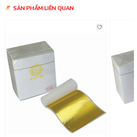
Ưu điểm:
SẢN PHẨM LIÊN QUAN
- Màu sắc tươi sáng
- Không bị ô xy hóa khi sử dụng kèm keo dát vàng
Hacowa và tinh chất bảo vệ lá vàng Hacowa
- Dễ thi công
- Trang trí được trên hầu hết các chất liệu như: gỗ, nhựa,
kim loại, composite, thạch cao...
Các bước dát vàng:
Bước 1
:
Vệ sinh bề mặt vật cần dát vàng
Bước 2
: Phủ 1 lớp keo lên các điểm cần dát vàng
Bước 3
: Đặt các lá vàng lên các vị trí đã quét keo và dùng
chổi dập vàng để lá vàng bám dính chặt vào keo. Dùng
chổi dặm vàng rồi xoay chổi theo chiều kim đồng hồ cho lá
vàng được bóng đẹp. Có thể dùng bông/khăn xô mềm xoa
lên bề mặt vàng vừa dát cho vàng thêm bóng.
Bước 4
: Vệ sinh những điểm vừa dược dát vàng, sử dụng