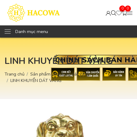
0
0
Danh mục menu
LINH KHUYỂN DÁT VÀNG
Trang chủ
Sản phẩm ứng dụng dát vàng
LINH KHUYỂN DÁT VÀNG