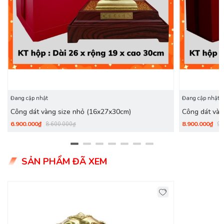
Đang cập nhật
Đang cập nhật
Công dát vàng size nhỏ (16x27x30cm)
Công dát vàn
6.900.000₫
8.900.000₫
8.600.000₫
9.
SẢN PHẨM ĐÃ XEM