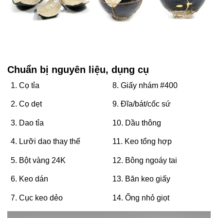
Chuẩn bị nguyên liệu, dụng cụ
1. Cọ tỉa
8. Giấy nhám #400
2. Cọ dẹt
9. Đĩa/bát/cốc sứ
3. Dao tỉa
10. Dầu thông
4. Lưỡi dao thay thế
11. Keo tổng hợp
5. Bột vàng 24K
12. Bông ngoáy tai
6. Keo dán
13. Băn keo giấy
7. Cục keo dẻo
14. Ống nhỏ giọt