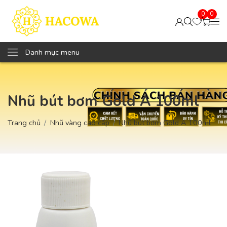
0
0
Danh mục menu
Nhũ bút bơm Gold A 100ml
Trang chủ
Nhũ vàng cao cấp
Nhũ bút bơm Gold A 100ml