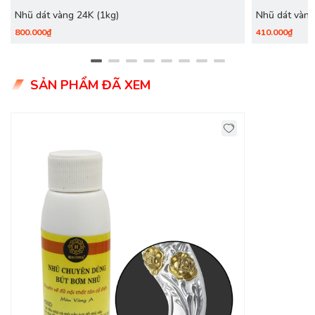
Nhũ dát vàng 24K (1kg)
Nhũ dát vàng
800.000₫
410.000₫
SẢN PHẨM ĐÃ XEM