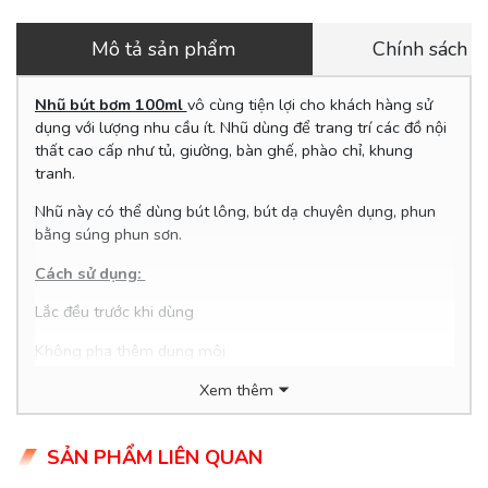
Mô tả sản phẩm
Chính sách 
Nhũ bút bơm 100ml
vô cùng tiện lợi cho khách hàng sử
dụng với lượng nhu cầu ít. Nhũ dùng để trang trí các đồ nội
thất cao cấp như tủ, giường, bàn ghế, phào chỉ, khung
tranh.
Nhũ này có thể dùng bút lông, bút dạ chuyên dụng, phun
bằng súng phun sơn.
Cách sử dụng:
Lắc đều trước khi dùng
Không pha thêm dung môi
Đậy kín sau khi sử dụng còn dư
Xem thêm
Trường hợp bị rây ra các vị trí không mong muốn thì dùng
giấy ăn tẩm xăng thơm để ẩm lau khi nhũ còn ướt.
SẢN PHẨM LIÊN QUAN