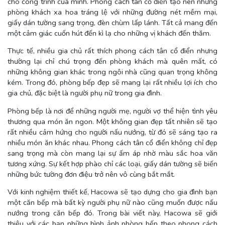
cho công trình của mình. Phong cách tân cổ điển tạo nên những
phòng khách xa hoa tráng lệ với những đường nét mềm mại,
giấy dán tường sang trọng, đèn chùm lấp lánh. Tất cả mang đến
một cảm giác cuốn hút đến kì lạ cho những vị khách đến thăm.
Thực tế, nhiều gia chủ rất thích phong cách tân cổ điển nhưng
thường lại chỉ chú trọng đến phòng khách mà quên mất, có
những không gian khác trong ngôi nhà cũng quan trọng không
kém. Trong đó, phòng bếp đẹp sẽ mang lại rất nhiều lợi ích cho
gia chủ, đặc biệt là người phụ nữ trong gia đình.
Phòng bếp là nơi để những người mẹ, người vợ thể hiện tình yêu
thương qua món ăn ngon. Một không gian đẹp tất nhiên sẽ tạo
rất nhiều cảm hứng cho người nấu nướng, từ đó sẽ sáng tạo ra
nhiều món ăn khác nhau. Phong cách tân cổ điển không chỉ đẹp
sang trọng mà còn mang lại sự ấm áp nhờ màu sắc hoa văn
tương xứng. Sự kết hợp phào chỉ các loại, giấy dán tường sẽ biến
những bức tường đơn điệu trở nên vô cùng bắt mắt.
Với kinh nghiệm thiết kế, Hacowa sẽ tạo dựng cho gia đình bạn
một căn bếp mà bất kỳ người phụ nữ nào cũng muốn được nấu
nướng trong căn bếp đó. Trong bài viết này, Hacowa sẽ giới
thiệu với các bạn những hình ảnh phòng bếp theo phong cách