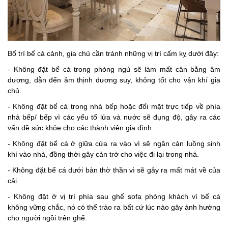
Bố trí bể cá cảnh, gia chủ cần tránh những vị trí cấm kỵ dưới đây:
- Không đặt bể cá trong phòng ngủ sẽ làm mất cân bằng âm
dương, dẫn đến âm thịnh dương suy, không tốt cho vận khí gia
chủ.
- Không đặt bể cá trong nhà bếp hoặc đối mặt trực tiếp về phía
nhà bếp/ bếp vì các yếu tố lửa và nước sẽ đụng độ, gây ra các
vấn đề sức khỏe cho các thành viên gia đình.
- Không đặt bể cá ở giữa cửa ra vào vì sẽ ngăn cản luồng sinh
khí vào nhà, đồng thời gây cản trở cho việc đi lại trong nhà.
- Không đặt bể cá dưới bàn thờ thần vì sẽ gây ra mất mát về của
cải.
- Không đặt ở vị trí phía sau ghế sofa phòng khách vì bể cá
không vững chắc, nó có thể trào ra bất cứ lúc nào gây ảnh hưởng
cho người ngồi trên ghế.