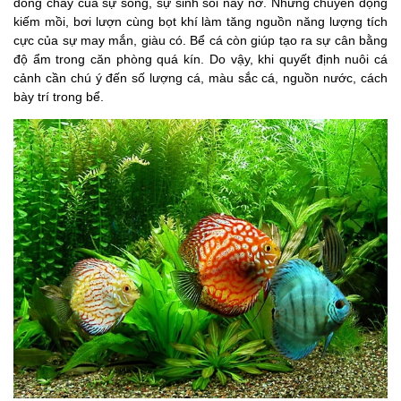
dòng chảy của sự sống, sự sinh sôi nảy nở. Những chuyển động
kiếm mồi, bơi lượn cùng bọt khí làm tăng nguồn năng lượng tích
cực của sự may mắn, giàu có. Bể cá còn giúp tạo ra sự cân bằng
độ ẩm trong căn phòng quá kín. Do vậy, khi quyết định nuôi cá
cảnh cần chú ý đến số lượng cá, màu sắc cá, nguồn nước, cách
bày trí trong bể.