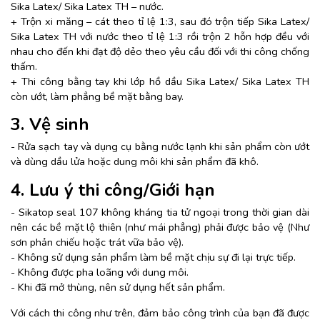
Sika Latex/ Sika Latex TH – nước.
+ Trộn xi măng – cát theo tỉ lệ 1:3, sau đó trộn tiếp Sika Latex/
Sika Latex TH với nước theo tỉ lệ 1:3 rồi trộn 2 hỗn hợp đều với
nhau cho đến khi đạt độ dẻo theo yêu cầu đối với thi công chống
thấm.
+ Thi công bằng tay khi lớp hồ dầu Sika Latex/ Sika Latex TH
còn ướt, làm phẳng bề mặt bằng bay.
3. Vệ sinh
- Rửa
sạch tay và dụng cụ bằng nước lạnh khi sản phẩm còn ướt
và dùng dầu lửa hoặc dung môi khi sản phẩm đã khô.
4. Lưu ý
thi công/Giới hạn
- Sikatop seal 107 không kháng tia tử ngoại trong thời gian dài
nên các bề mặt lộ thiên (như mái phẳng) phải được bảo vệ (Như
sơn phản chiếu hoặc trát vữa bảo vệ).
- Không sử dụng sản phẩm làm bề mặt chịu sự đi lại trực tiếp.
- Không được pha loãng với dung môi.
- Khi đã mở thùng, nên sử dụng hết sản phẩm.
Với cách thi công như trên, đảm bảo công trình của bạn đã được