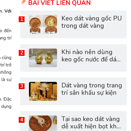
BÀI VIẾT LIÊN QUAN
. Với
Keo dát vàng gốc PU
trong dát vàng
ho đến
ng trí
Khi nào nên dùng
n cũng
keo gốc nước để dát
rí trở
vàng?
 không
 là sự
Dát vàng trong trang
trí sân khấu sự kiện
p. Đặc
ử dụng
Tại sao keo dát vàng
dễ xuất hiện bọt khí?