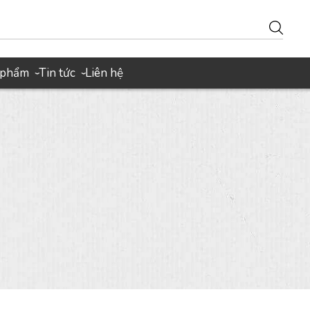
 phẩm
Tin tức
Liên hệ
›
›