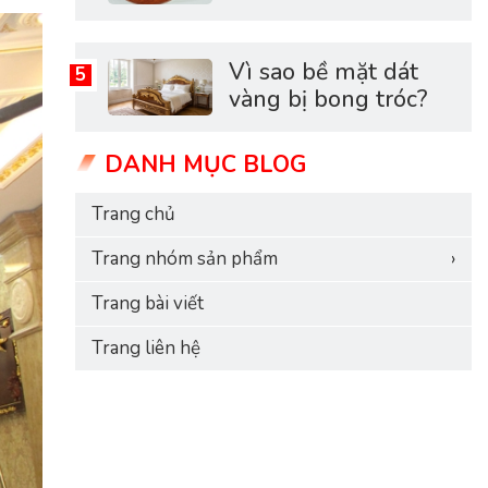
Nguyên nhân và
cách khắc phục hiệu
quả
Vì sao bề mặt dát
vàng bị bong tróc?
DANH MỤC BLOG
Trang chủ
Trang nhóm sản phẩm
›
Trang bài viết
Trang liên hệ