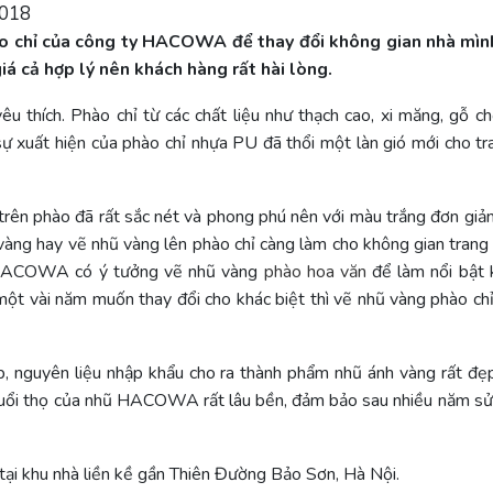
2018
ào chỉ của công ty HACOWA để thay đổi không gian nhà mình
iá cả hợp lý nên khách hàng rất hài lòng.
yêu thích. Phào chỉ từ các chất liệu như thạch cao, xi măng, gỗ c
ự xuất hiện của phào chỉ nhựa PU đã thổi một làn gió mới cho tra
 trên phào đã rất sắc nét và phong phú nên với màu trắng đơn giả
vàng hay vẽ nhũ vàng lên phào chỉ càng làm cho không gian trang t
ới HACOWA có ý tưởng vẽ nhũ vàng
phào hoa văn
để làm nổi bật
ột vài năm muốn thay đổi cho khác biệt thì vẽ nhũ vàng phào chỉ
ấp, nguyên liệu nhập khẩu cho ra thành phẩm nhũ ánh vàng rất đẹ
h. Tuổi thọ của nhũ HACOWA rất lâu bền, đảm bảo sau nhiều năm s
 tại khu nhà liền kề gần Thiên Đường Bảo Sơn, Hà Nội.