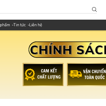
 phẩm
Tin tức
Liên hệ
›
›