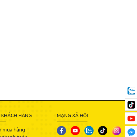
 KHÁCH HÀNG
MẠNG XÃ HỘI
n mua hàng