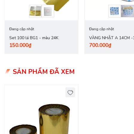
Đang cập nhật
Đang cập nhật
Set 100 lá BG1 - màu 24K
VÀNG NHẬT A 14CM -
150.000₫
700.000₫
QUỲ ĐÔI
SẢN PHẨM ĐÃ XEM