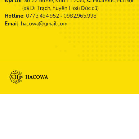
Địa chỉ:
Số 22 Bồ Đề, Khu TT A34, xã Hoài Đức, Hà Nội
(xã Di Trạch, huyện Hoài Đức cũ)
Hotline:
0773.494.952
-
0982.965.998
Email:
hacowa@gmail.com