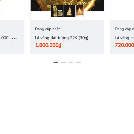
Đang cập nhật
Đang cập n
1000 LÁ
Lá vàng dát tượng 22K (30g)
Lá vàng 
1.800.000₫
720.00
(黄金) 406