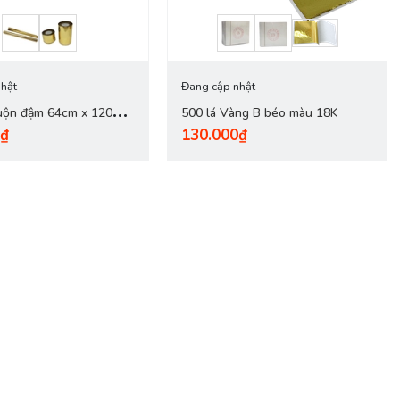
hật
Đang cập nhật
cuộn đậm 64cm x 120m
500 lá Vàng B béo màu 18K
0₫
130.000₫
-2