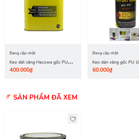
Đang cập nhật
Đang cập nhật
Keo dát vàng Hacowa gốc PU
Keo dán vàng gốc PU 1
400.000₫
60.000₫
(1kg) + kèm tinh màu pha keo
SẢN PHẨM ĐÃ XEM