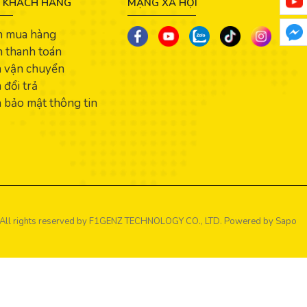
 KHÁCH HÀNG
MẠNG XÃ HỘI
n mua hàng
 thanh toán
h vận chuyển
 đổi trả
 bảo mật thông tin
All rights reserved by
F1GENZ TECHNOLOGY CO., LTD.
Powered by Sapo