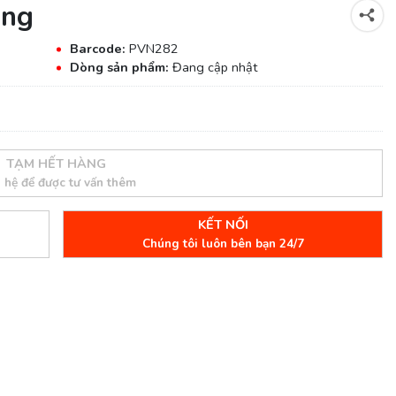
àng
Barcode:
PVN282
Dòng sản phẩm:
Đang cập nhật
TẠM HẾT HÀNG
n hệ để được tư vấn thêm
KẾT NỐI
Chúng tôi luôn bên bạn 24/7