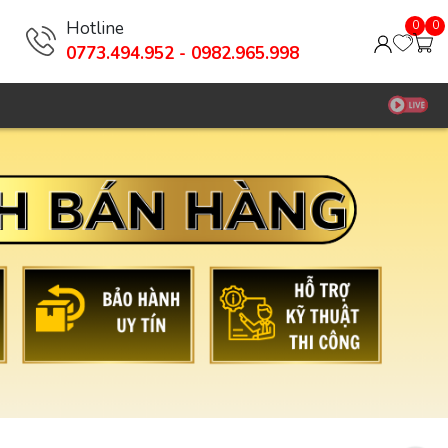
Hotline
0
0
0773.494.952 - 0982.965.998