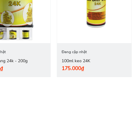
hật
Đang cập nhật
àng 24k - 200g
100ml keo 24K
0₫
175.000₫