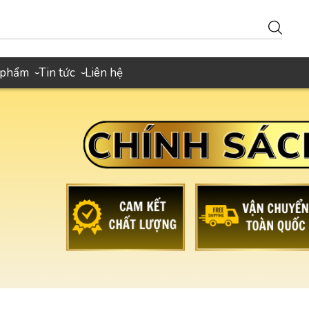
 phẩm
Tin tức
Liên hệ
›
›