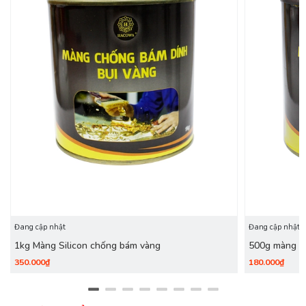
Đang cập nhật
Đang cập nhật
1kg Màng Silicon chống bám vàng
500g màng si
350.000₫
180.000₫