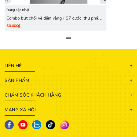
Đang cập nhật
Combo bút chổi vẽ dặm vàng ( S7 cước, thư pháp
đại, Thỏ s4.s6)
50.000₫
LIÊN HỆ
SẢN PHẨM
CHĂM SÓC KHÁCH HÀNG
MẠNG XÃ HỘI