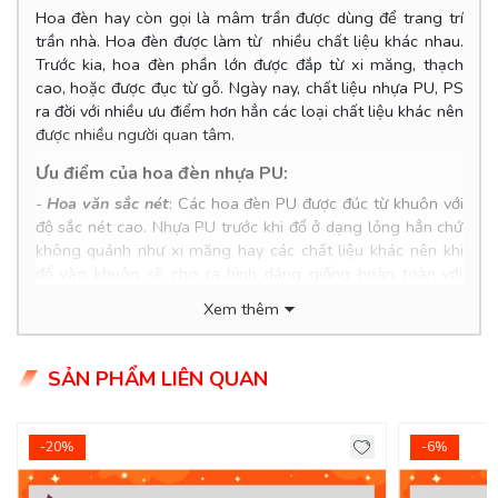
Hoa đèn hay còn gọi là mâm trần được dùng để trang trí
trần nhà. Hoa đèn được làm từ nhiều chất liệu khác nhau.
Trước kia, hoa đèn phần lớn được đắp từ xi măng, thạch
cao, hoặc được đục từ gỗ. Ngày nay, chất liệu nhựa PU, PS
ra đời với nhiều ưu điểm hơn hẳn các loại chất liệu khác nên
được nhiều người quan tâm.
Ưu điểm của hoa đèn nhựa PU:
-
Hoa văn sắc nét
: Các hoa đèn PU được đúc từ khuôn với
độ sắc nét cao. Nhựa PU trước khi đổ ở dạng lỏng hẳn chứ
không quánh như xi măng hay các chất liệu khác nên khi
đổ vào khuôn sẽ cho ra hình dáng giống hoàn toàn với
khuôn ban đầu.
Xem thêm
-
Rất nhẹ
: Với đặc tính nhẹ nên khi vận chuyển, thi công lắp
đặt lên trần nhà trở nên dễ dàng hơn. Đặc biệt, vấn đề an
SẢN PHẨM LIÊN QUAN
toàn càng được đảm bảo do vật liệu nhẹ, chỉ cần dùng đinh
và keo là có thể cố định chắc chắn trên trần nhà.
-
Rất bền và không bị tác động bởi môi trường
: Khác với
-20%
-6%
chất liệu khác, khi ngấm nước hoặc độ ẩm quá thấp thường
sẽ bị ảnh hưởng tới sản phẩm gây nên hiện tượng nứt vỡ, ố