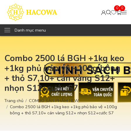
0
0
Danh mục menu
Combo 2500 lá BGH +1kg keo
+1kg phủ bảo vệ +100g bông
+ thỏ S7,10+ cán vàng S12+
nhọn S12+cước S7
Trang chủ
COMBO SẢN PHẨM NEW
Combo 2500 lá BGH +1kg keo +1kg phủ bảo vệ +100g
bông + thỏ S7,10+ cán vàng S12+ nhọn S12+cước S7