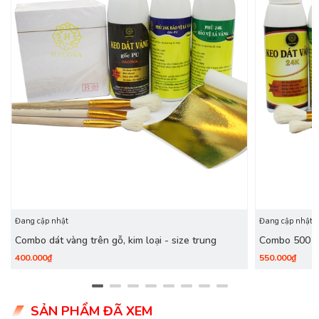
Đang cập nhật
Đang cập nhật
Combo dát vàng trên gỗ, kim loại - size trung
Combo 500 l
size trung dù
400.000₫
550.000₫
SẢN PHẨM ĐÃ XEM