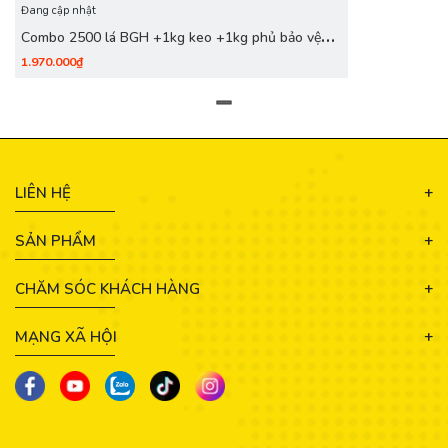
Đang cập nhật
Combo 2500 lá BGH +1kg keo +1kg phủ bảo vệ
+100g bông + thỏ S7,10+ cán vàng S12+ nhọn
1.970.000₫
S12+cước S7
LIÊN HỆ
SẢN PHẨM
CHĂM SÓC KHÁCH HÀNG
MẠNG XÃ HỘI