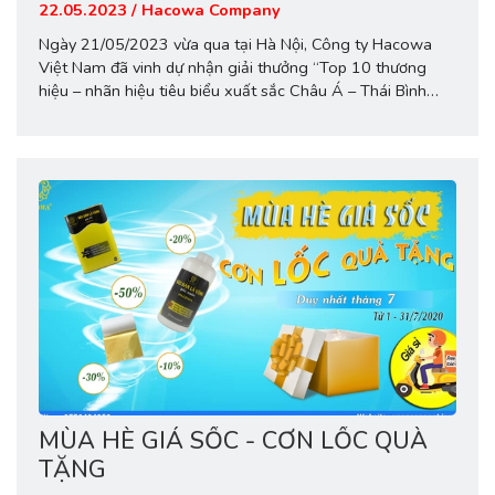
Châu Á – Thái Bình Dương"
22.05.2023 / Hacowa Company
Ngày 21/05/2023 vừa qua tại Hà Nội, Công ty Hacowa
Việt Nam đã vinh dự nhận giải thưởng “Top 10 thương
hiệu – nhãn hiệu tiêu biểu xuất sắc Châu Á – Thái Bình
Dương” do Viện nghiên cứu hợp tác khoa học kỹ thuật
Châu Á – Thái Bình Dương trao tặng. Giải thưởng do...
MÙA HÈ GIÁ SỐC - CƠN LỐC QUÀ
TẶNG